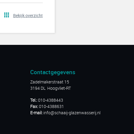
Bekijk overzicht
Contactgegevens
Zadelmakerstraat 15
3194 DL Hoogvliet-RT
Tel.:
010-4388443
Fax:
010-4388631
E-mail:
info@schaaij-glazenwasserij.nl