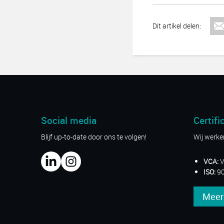
Dit artikel delen:
Social media
Certifi
Blijf up-to-date door ons te volgen!
Wij werken
VCA:
V
ISO:
90
Meer 