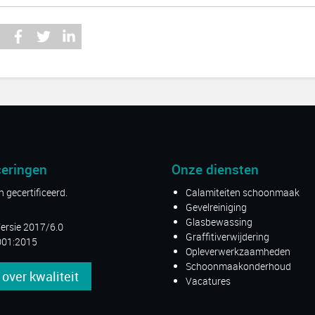
ceringen
Onze diensten
 gecertificeerd.
Calamiteiten schoonmaak
Gevelreiniging
Glasbewassing
ersie 2017/6.0
Graffitiverwijdering
01:2015
Opleverwerkzaamheden
Schoonmaakonderhoud
over kwaliteit
Vacatures